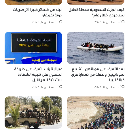
ي
ا
كيف أنجزت السعودية محطة تعادل
أنباء عن خسائر كبيرة أثر ضربات
ل
سد مروي خلال عام؟
جوية بكردفان
ي
أغسطس 6, 2026
أغسطس 6, 2026
و
م
ا
ل
ث
ل
ا
بعد التعرف على هوياتهن.. تشييع
عبر الإنترنت.. تعرف على طريقة
ث
سودانيتين وطفلة من ضحايا غرق
الحصول على نتيجة الشهادة
ا
قبالة ليبيا
الابتدائية لنهر النيل
ء
أغسطس 6, 2026
أغسطس 6, 2026
4
ن
و
ف
م
ب
ر