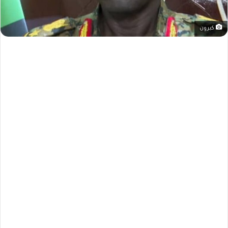
كبرون