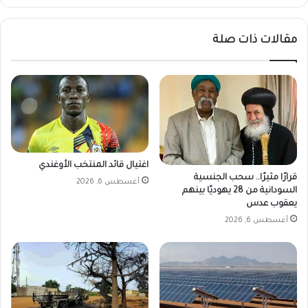
و
د
مقالات ذات صلة
ا
ن
ي
م
ق
ا
ب
ل
ا
اغتيال قائد المنتخب الأوغندي
ل
قرارًا مثيرًا.. سحب الجنسية
أغسطس 6, 2026
ج
السودانية من 28 يهوديًا بينهم
ن
يعقوب عدس
ي
أغسطس 6, 2026
ه
ا
ل
م
ص
ر