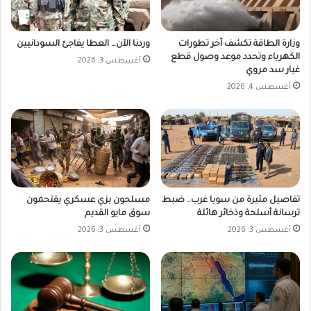
ي
ا
ت
وزارة الطاقة تكشف آخر تطورات
وردنا الآن… العطا يفاجئ السودانيين
ع
الكهرباء وتحدد موعد وصول قطع
ب
أغسطس 3, 2026
غيار سد مروي
ر
أغسطس 4, 2026
ا
ل
إ
ن
ت
ر
ن
ت
تفاصيل مثيرة من سوبا غرب.. ضبط
مسلحون بزي عسكري يقتحمون
ترسانة أسلحة وذخائر هائلة
سوق مايو القديم
أغسطس 3, 2026
أغسطس 3, 2026