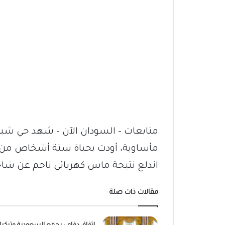
متابعات – السودان الآن – شهد حي شبرا
مأساوية، أودت بحياة ستة أشخاص من أس
اندلع نتيجة ماس كهربائي ناجم عن ش
مقالات ذات صلة