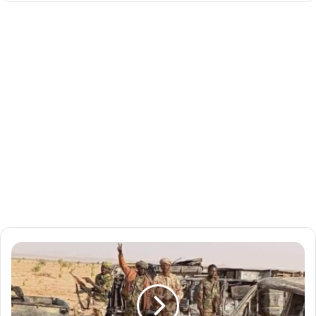
ص
م
تٌ
ل
ا