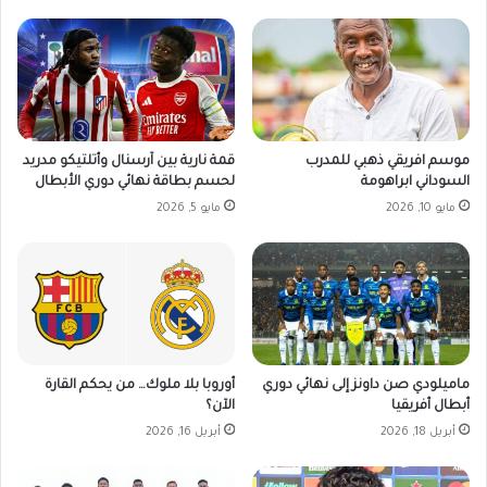
ا
ب
ل
ع
ا
ا
ت
ء
1
2
ن
موسم افريقي ذهبي للمدرب
قمة نارية بين آرسنال وأتلتيكو مدريد
و
السوداني ابراهومة
لحسم بطاقة نهائي دوري الأبطال
ف
مايو 10, 2026
مايو 5, 2026
م
ب
ر
2
0
2
5
ماميلودي صن داونز إلى نهائي دوري
أوروبا بلا ملوك… من يحكم القارة
م
أبطال أفريقيا
الآن؟
أبريل 18, 2026
أبريل 16, 2026