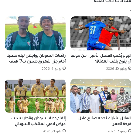
مقالات ذات صلة
ن
و
ة
د
ا
ا
ل
ن
ف
ي
ا
ة
ش
ا
ر
ل
ب
ص
اليوم يُكتب الفصل الأخير .. من تتوقع
رائعات السودان يواجهن ليلة صعبة
ع
ا
أن يتوج بلقب الممتاز؟
أمام جزر القمر ويخسرن ب17 هدف
د
د
يونيو 10, 2026
يونيو 4, 2026
ا
ر
ن
ة
ق
ا
ط
ل
ا
ي
ع
و
ا
م
ل
ا
الهلال يشارك نجمه صلاح عادل
إلغاء ودية السودان وقطر بسبب
ا
ل
فرحة العمر
مرض لاعبي المنتخب السوداني
ت
أ
يونيو 2, 2026
مايو 21, 2026
ص
ر