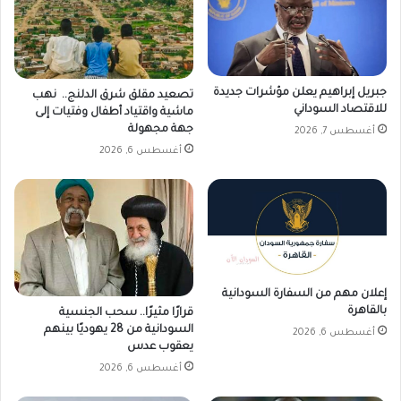
ل
م
ي
ا
م
ل
د
س
ن
ب
جبريل إبراهيم يعلن مؤشرات جديدة
تصعيد مقلق شرق الدلنج.. نهب
ي
ت
للاقتصاد السوداني
ماشية واقتياد أطفال وفتيات إلى
ب
1
جهة مجهولة
أغسطس 7, 2026
ث
6
أغسطس 6, 2026
ل
م
ا
ا
ث
ي
ي
و
ة
2
0
2
إعلان مهم من السفارة السودانية
6
بالقاهرة
قرارًا مثيرًا.. سحب الجنسية
م
السودانية من 28 يهوديًا بينهم
أغسطس 6, 2026
يعقوب عدس
أغسطس 6, 2026