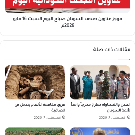
ا
ا
و
ل
ي
ن
ن
موجز عناوين صحف السودان صباح اليوم السبت 16 مايو
خ
ص
2026م
ب
ح
ة
ف
و
ا
مقالات ذات صلة
ا
ل
ل
س
م
و
ر
د
ي
ا
خ
ن
ي
ص
ه
ب
ز
ا
العدل والمساواة تطرح مخرجاً واحداً
فريق مكافحة الألغام يتدخل في
م
ح
لأزمة السودان
الصافية
ا
ا
أغسطس 7, 2026
أغسطس 7, 2026
ل
ل
أ
ي
ه
و