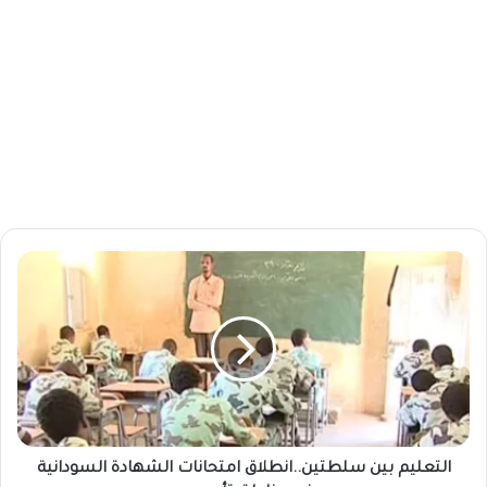
ا
ل
ت
ع
ل
ي
م
ب
ي
ن
التعليم بين سلطتين..انطلاق امتحانات الشهادة السودانية