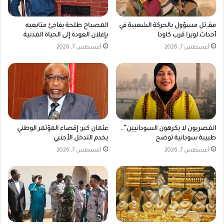
ا
ل
ل
مقـ.تل مسؤول بالحركة الشعبية في
المصباح طلحة يفاجئ متابعيه
ش
أحداث لويرا قرب كاودا
بإعلان العودة إلى الحياة المدنية
ه
أغسطس 7, 2026
أغسطس 7, 2026
ا
د
ة
ا
ل
س
و
د
المصريون لا يكرهون السودانيين”..
عثمان كبر: إقصاء المؤتمر الوطني
ا
طبيبة سودانية توضح
يخدم التدخل الأجنبي
ن
أغسطس 7, 2026
أغسطس 7, 2026
ي
ة
ف
ي
م
ن
ا