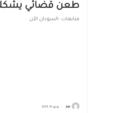
طعن قضائي يشكك ف
متابعات -السودان الآن
jojo
يونيو 10, 2026