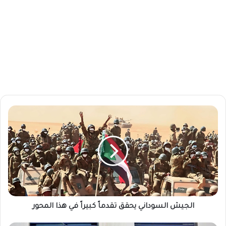
ا
ل
ج
ي
ش
ا
ل
س
و
د
الجيش السوداني يحقق تقدماً كبيراً في هذا المحور
ا