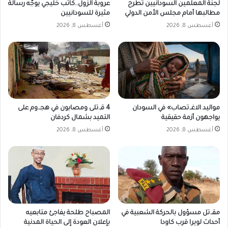
لجنة المعلمين السودانيين تطرح
عروبة الزول..كاتب خليجي يوجّه رسالة
ل
ط
مطالبها أمام مجلس الأمن الدولي
مثيرة للسودانيين
م
و
أغسطس 8, 2026
أغسطس 8, 2026
ح
ة
و
ج
ر
د
ي
د
ة
إ
ت
مواليد الاغـ.تصاب» في السودان
4 قـ.تلى ومصابون في هجـ.وم على
ج
يواجهون أزمة حقيقية
التميد بشمال كردفان
ا
أغسطس 8, 2026
أغسطس 8, 2026
ه
ا
ل
د
ع
م
ا
ل
مقـ.تل مسؤول بالحركة الشعبية في
المصباح طلحة يفاجئ متابعيه
س
أحداث لويرا قرب كاودا
بإعلان العودة إلى الحياة المدنية