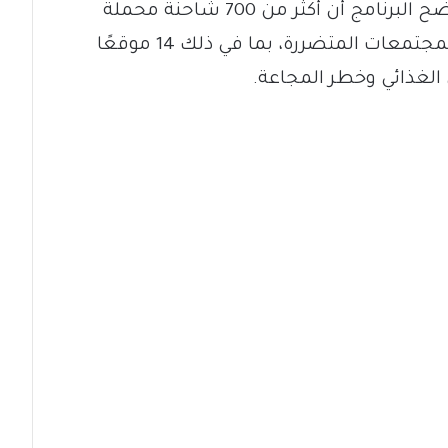
واحتياجًا بسبب الأزمات المتفاقمة. وأوضح البرنامج أن أكثر من 700 شاحنة محملة
بالمساعدات الغذائية في طريقها إلى المجتمعات المتضررة، بما في ذلك 14 موقعًا
 الغذائي وخطر المجاعة.