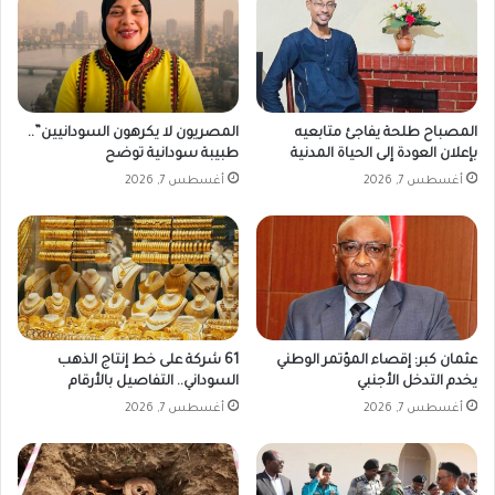
ر
ر
ه
ف
ا
ي
ش
م
ا
المصباح طلحة يفاجئ متابعيه
المصريون لا يكرهون السودانيين”..
ل
بإعلان العودة إلى الحياة المدنية
طبيبة سودانية توضح
د
أغسطس 7, 2026
أغسطس 7, 2026
ا
ر
ف
و
ر
عثمان كبر: إقصاء المؤتمر الوطني
61 شركة على خط إنتاج الذهب
يخدم التدخل الأجنبي
السوداني.. التفاصيل بالأرقام
أغسطس 7, 2026
أغسطس 7, 2026