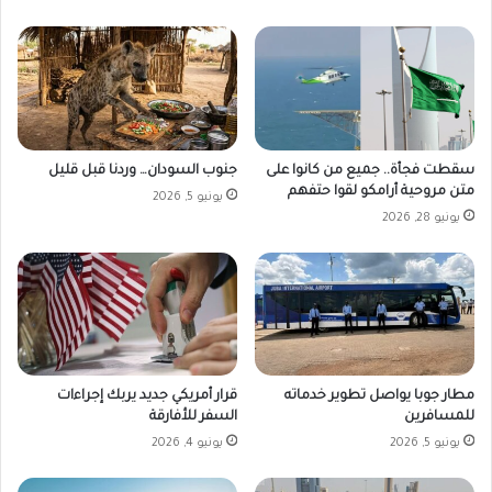
ا
ج
ا
ت
ا
ل
م
سقطت فجأة.. جميع من كانوا على
جنوب السودان… وردنا قبل قليل
ح
متن مروحية أرامكو لقوا حتفهم
يونيو 5, 2026
ل
يونيو 28, 2026
ي
ة
مطار جوبا يواصل تطوير خدماته
قرار أمريكي جديد يربك إجراءات
للمسافرين
السفر للأفارقة
يونيو 5, 2026
يونيو 4, 2026