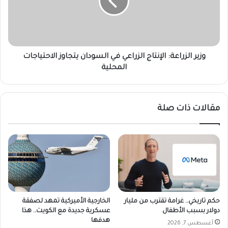
ت
ا
ح
ل
ا
ز
ن
ر
ا
ا
ت
ع
وزير الزراعة: الإنتاج الزراعي في السودان يتجاوز الاحتياجات
ا
ة
المحلية
ل
:
ت
ا
ع
ل
مقالات ذات صلة
ل
إ
ي
ن
م
ت
ا
ا
ل
ج
ف
ا
ن
ل
ي
ز
ل
ر
حكم تاريخي.. غرامة تقترب من مليار
الخارجية الأميركية تمهد لصفقة
ط
ا
دولار بسبب الأطفال
عسكرية جديدة مع الكويت.. هذا
ل
ع
هدفها
أغسطس 7, 2026
ا
ي