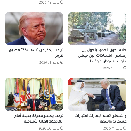
يوليو 19, 2026
ب
ف
ا
ي
ل
ا
ش
ل
ه
س
ا
و
د
د
ة
ا
خلاف حول الحدود يتحول إلى
ترامب يحذر من “شفشفة” مضيق
ا
ن
رصاص.. اشتباكات بين جيشي
هرمز
ل
ي
جنوب السودان وأوغندا
يوليو 13, 2026
ث
ت
يوليو 16, 2026
ا
ج
ن
ا
و
و
ي
ز
ة
ا
"
ل
ا
واشنطن تمنح الإمارات امتيازات
ترمب يخسر معركة جديدة أمام
ح
عسكرية واسعة
المحكمة العليا الأميركية
ت
ي
يوليو 11, 2026
يونيو 30, 2026