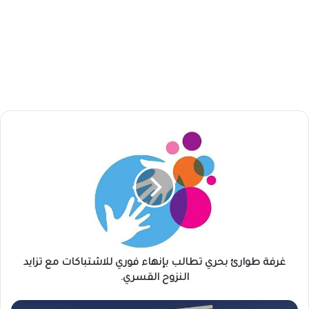
غ
ر
ف
ة
ط
و
ا
ر
ئ
ب
غرفة طوارئ بحري تطالب بإنهاء فوري للاشتباكات مع تزايد
ح
النزوح القسري.
ر
ي
و