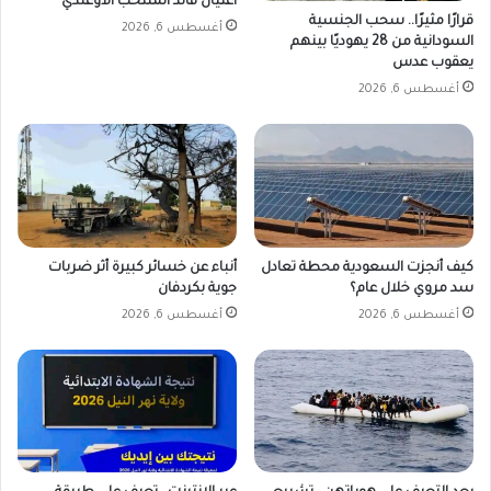
اغتيال قائد المنتخب الأوغندي
ا
ي
قرارًا مثيرًا.. سحب الجنسية
أغسطس 6, 2026
ك
ب
السودانية من 28 يهوديًا بينهم
ا
ح
يعقوب عدس
ت
ر
أغسطس 6, 2026
م
ي
ع
ت
ز
ا
ي
د
ا
كيف أنجزت السعودية محطة تعادل
أنباء عن خسائر كبيرة أثر ضربات
ل
سد مروي خلال عام؟
جوية بكردفان
ن
أغسطس 6, 2026
أغسطس 6, 2026
ز
و
ح
ا
ل
ق
س