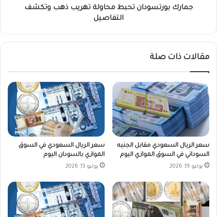
ل
س
جمارك بورتسودان تحبط محاولة تهريب ذهب وتكشف
م
و
التفاصيل
ع
د
ا
ا
ر
ن
مقالات ذات صلة
ك
ت
ب
ح
ح
ب
ر
ط
ي
م
ح
ا
و
ل
سعر الريال السعودي مقابل الجنيه
سعر الريال السعودي في السوق
ة
السوداني في السوق الموازي اليوم
الموازي بالسودان اليوم
ت
يوليو 19, 2026
يوليو 13, 2026
ه
ر
ي
ب
ذ