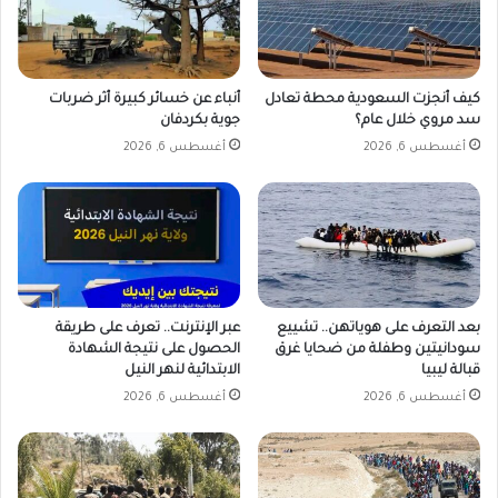
ا
ل
ا
ش
ل
ه
ش
ا
ك
د
كيف أنجزت السعودية محطة تعادل
أنباء عن خسائر كبيرة أثر ضربات
ل
سد مروي خلال عام؟
جوية بكردفان
ة
ا
أغسطس 6, 2026
أغسطس 6, 2026
ل
س
و
د
ا
ن
ي
بعد التعرف على هوياتهن.. تشييع
عبر الإنترنت.. تعرف على طريقة
ة
سودانيتين وطفلة من ضحايا غرق
الحصول على نتيجة الشهادة
قبالة ليبيا
الابتدائية لنهر النيل
أغسطس 6, 2026
أغسطس 6, 2026