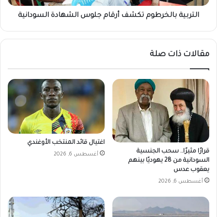
د
ا
ع
ل
التربية بالخرطوم تكشف أرقام جلوس الشهادة السودانية
م
خ
ا
ر
ل
ط
مقالات ذات صلة
س
و
ر
م
ي
ت
ع
ك
ي
ش
ج
ف
ب
أ
أ
ر
ن
ق
اغتيال قائد المنتخب الأوغندي
ت
ا
قرارًا مثيرًا.. سحب الجنسية
أغسطس 6, 2026
ك
م
السودانية من 28 يهوديًا بينهم
و
ج
يعقوب عدس
ن
ل
أغسطس 6, 2026
ب
و
ه
س
ذ
ا