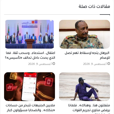
ع
ن
مقالات ذات صلة
م
م
ا
ق
ل
ا
ق
و
و
م
ا
ة
ت
ك
ا
ر
ل
ر
البرهان يتجه لإسقاط تهم تصل
اعتقال.. استدعاء.. وسحب ثقة.. فما
ن
ي
للإعدام
الذي يحدث داخل تحالف «تأسيس»؟
ظ
أغسطس 9, 2026
أغسطس 9, 2026
ا
م
ي
ة
و
ا
ل
م
متفلتون هنا.. وهناك».. فلماذا
ملايين الجنيهات تتبخر من حسابات
ق
يرفض مناوي تجريم القوات
«بنكك».. والضحايا مسؤولون كبار