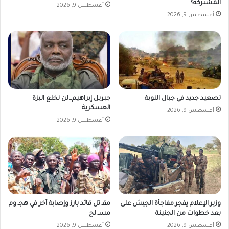
ا
المشتركة؟
أغسطس 9, 2026
و
أغسطس 9, 2026
م
ة
ا
ل
ش
ع
ب
ي
تصعيد جديد في جبال النوبة
جبريل إبراهيم…لن نخلع البزة
ة
العسكرية
أغسطس 9, 2026
أغسطس 9, 2026
وزير الإعلام يفجر مفاجأة الجيش على
مقـ.تل قائد بارز وإصابة آخر في هجـ.وم
بعد خطوات من الجنينة
مسـ.لح
أغسطس 9, 2026
أغسطس 9, 2026