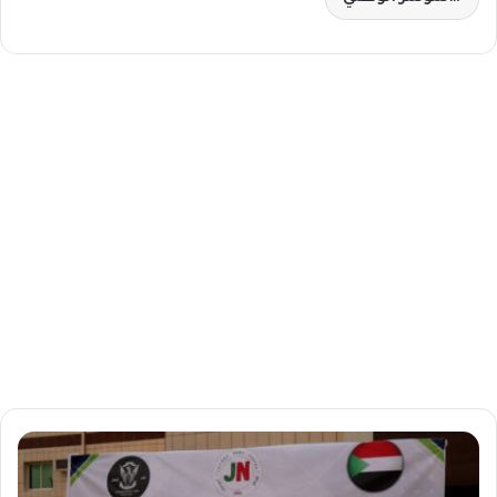
ص
ح
ف