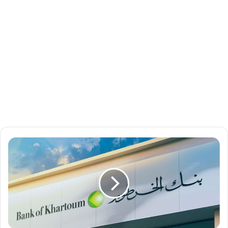
ب
ن
ك
ا
ل
خ
ر
ط