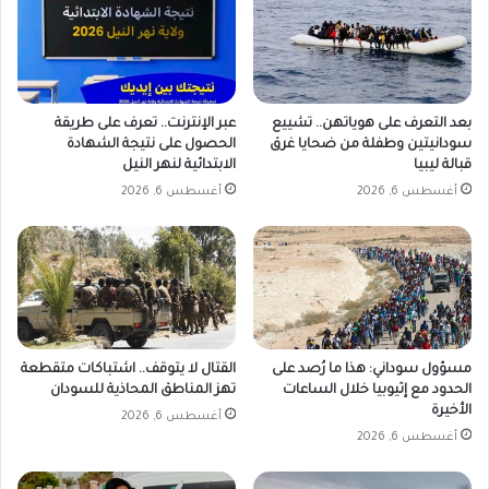
ل
ش
ا
ي
ا
بعد التعرف على هوياتهن.. تشييع
عبر الإنترنت.. تعرف على طريقة
ل
سودانيتين وطفلة من ضحايا غرق
الحصول على نتيجة الشهادة
ك
قبالة ليبيا
الابتدائية لنهر النيل
ي
أغسطس 6, 2026
أغسطس 6, 2026
ن
ي
ل
ل
س
و
د
ا
مسؤول سوداني: هذا ما رُصد على
القتال لا يتوقف.. اشتباكات متقطعة
ن
الحدود مع إثيوبيا خلال الساعات
تهز المناطق المحاذية للسودان
الأخيرة
أغسطس 6, 2026
أغسطس 6, 2026