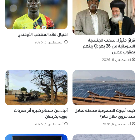
م
ا
ي
ر
م
ا
ت
ل
ط
خ
اغتيال قائد المنتخب الأوغندي
و
ر
قرارًا مثيرًا.. سحب الجنسية
أغسطس 6, 2026
ر
ط
السودانية من 28 يهوديًا بينهم
و
و
يعقوب عدس
ر
م
أغسطس 6, 2026
و
و
ا
ت
ب
و
ط
ا
خ
ص
ب
ل
ي
ت
ث
ص
كيف أنجزت السعودية محطة تعادل
أنباء عن خسائر كبيرة أثر ضربات
ة
د
سد مروي خلال عام؟
جوية بكردفان
ي
أغسطس 6, 2026
أغسطس 6, 2026
ر
ا