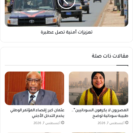
ا
ز
م
ا
ن
ت
ق
أ
ي
م
ا
ن
تعزيزات أمنية تصل عطبرة
د
ي
ة
ة
ا
ت
مقالات ذات صلة
ل
ص
م
ل
ن
ع
ط
ط
ق
ب
ة
ر
ا
ة
ل
ع
المصريون لا يكرهون السودانيين”..
عثمان كبر: إقصاء المؤتمر الوطني
س
طبيبة سودانية توضح
يخدم التدخل الأجنبي
ك
أغسطس 7, 2026
أغسطس 7, 2026
ر
ي