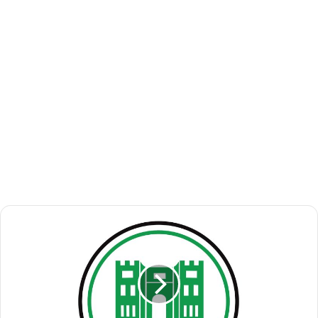
ا
ل
ج
م
ا
ر
ك