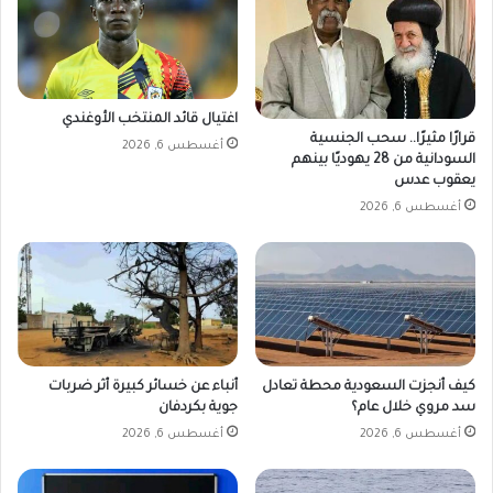
ة
ق
ب
ة
ل
ج
اغتيال قائد المنتخب الأوغندي
و
قرارًا مثيرًا.. سحب الجنسية
أغسطس 6, 2026
ب
السودانية من 28 يهوديًا بينهم
ا
يعقوب عدس
ل
أغسطس 6, 2026
ل
ق
ا
ء
س
ل
ف
ا
كيف أنجزت السعودية محطة تعادل
أنباء عن خسائر كبيرة أثر ضربات
سد مروي خلال عام؟
جوية بكردفان
ك
ي
أغسطس 6, 2026
أغسطس 6, 2026
ر