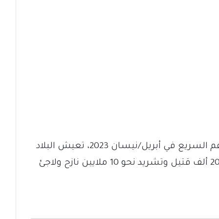
منذ اندلاع النزاع بين الجيش وقوات الدعم السريع في أبريل/نيسان 2023، تعيش البلاد
أزمة إنسانية حادة، مع سقوط أكثر من 20 ألف قتيل وتشريد نحو 10 ملايين نازح ولاجئ