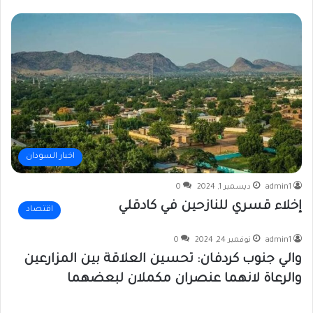
اخبار السودان
admin1
ديسمبر 1, 2024
0
إخلاء قسري للنازحين في كادقلي
اقتصاد
admin1
نوفمبر 24, 2024
0
والي جنوب كردفان: تحسين العلاقة بين المزارعين
والرعاة لانهما عنصران مكملان لبعضهما