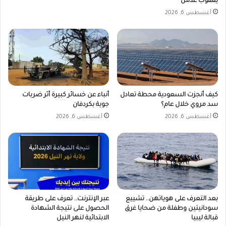
يعقوب عدس
س
ي
أغسطس 6, 2026
ل
ف
ح
ي
ة
ا
؟
ل
س
و
د
ا
كيف أنجزت السعودية محطة تعادل
أنباء عن خسائر كبيرة أثر ضربات
سد مروي خلال عام؟
جوية بكردفان
ن
أغسطس 6, 2026
أغسطس 6, 2026
بعد التعرف على هوياتهن.. تشييع
عبر الإنترنت.. تعرف على طريقة
سودانيتين وطفلة من ضحايا غرق
الحصول على نتيجة الشهادة
قبالة ليبيا
الابتدائية لنهر النيل