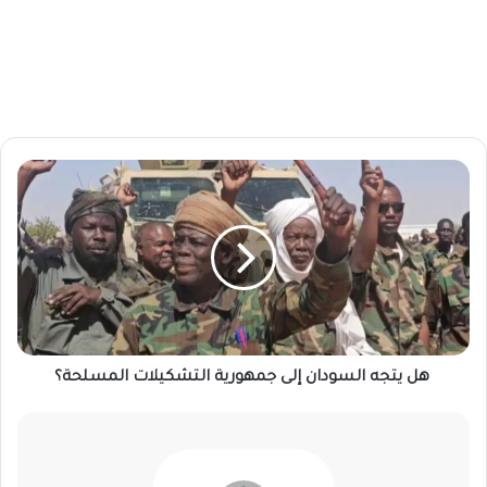
ه
ل
ي
ت
ج
ه
ا
ل
س
هل يتجه السودان إلى جمهورية التشكيلات المسلحة؟
و
د
ا
ق
ن
ر