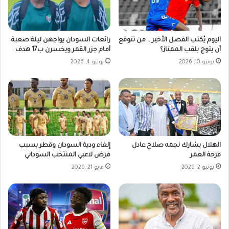
ا
ا
ل
ل
ج
م
ن
د
اليوم يُكتب الفصل الأخير .. من تتوقع
رائعات السودان يواجهن ليلة صعبة
ي
ن
أن يتوج بلقب الممتاز؟
أمام جزر القمر ويخسرن ب17 هدف
ه
ا
يونيو 10, 2026
يونيو 4, 2026
ا
ل
ل
س
س
و
و
د
د
ا
ا
ن
ن
ي
ي
ة
الهلال يشارك نجمه صلاح عادل
إلغاء ودية السودان وقطر بسبب
ف
ا
فرحة العمر
مرض لاعبي المنتخب السوداني
ي
ل
يونيو 2, 2026
مايو 21, 2026
ا
ث
ل
ل
س
ا
و
ث
ق
ا
ا
ء