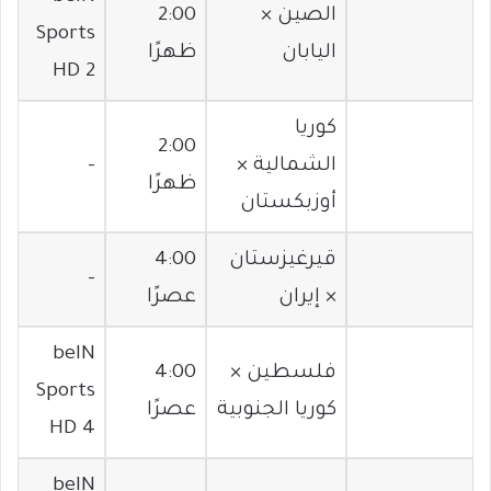
الصين ×
2:00
Sports
اليابان
ظهرًا
HD 2
كوريا
2:00
الشمالية ×
–
ظهرًا
أوزبكستان
قيرغيزستان
4:00
–
× إيران
عصرًا
beIN
فلسطين ×
4:00
Sports
كوريا الجنوبية
عصرًا
HD 4
beIN