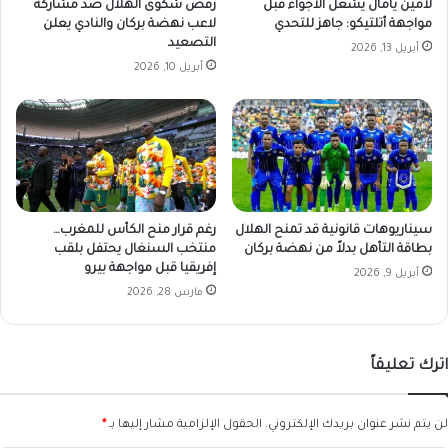
لامين يامال يشعل الأجواء قبل
رفض شكوى الهلال ضد مشاركة
ر
مواجهة أتلتيكو: جاهز للتحدي
لاعب نهضة بركان والنادي يعلن
2
التصعيد
أبريل 13, 2026
0
أبريل 10, 2026
2
4
م
سيناريوهات قانونية قد تمنح الهلال
رغم قرار منح الكأس للمغرب…
بطاقة التأهل بدلاً من نهضة بركان
منتخب السنغال يحتفل بلقب
إفريقيا قبل مواجهة بيرو
أبريل 9, 2026
مارس 28, 2026
اترك تعليقاً
لن يتم نشر عنوان بريدك الإلكتروني.
الحقول الإلزامية مشار إليها بـ
*