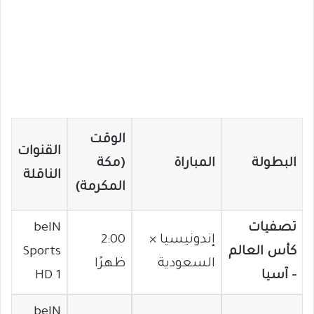
الوقت
القنوات
البطولة
المباراة
(مكة
الناقلة
المكرمة)
تصفيات
beIN
إندونيسيا ×
2:00
كأس العالم
Sports
السعودية
ظهرًا
– آسيا
HD 1
beIN