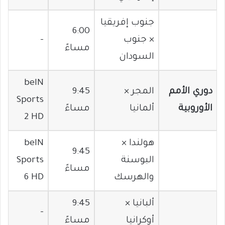
جنوب إفريقيا
6:00
× جنوب
–
مساءً
السودان
beIN
دوري الأمم
المجر ×
9:45
Sports
الأوروبية
ألمانيا
مساءً
2 HD
هولندا ×
beIN
9:45
البوسنة
Sports
مساءً
والهرسك
6 HD
ألبانيا ×
9:45
–
أوكرانيا
مساءً