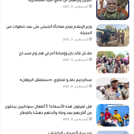
جبريل إبراهيم…لن نخلع البزة العسكرية
أغسطس 9, 2026
وزير الإعلام يفجر مفاجأة الجيش على بعد خطوات من
الجنينة
أغسطس 9, 2026
مقـ.تل قائد بارز وإصابة آخر في هجـ.وم مسـ.لح
أغسطس 9, 2026
عبدالرحيم دقلـ.و لمناوي: «سنعتقل البرهان»
أغسطس 8, 2026
هل تعرفون هذه الأسماء؟ 5 أطفال سودانيين يبحثون
عن أقاربهم بعد وفاة والدتهم دهسًا بالقطار
أغسطس 8, 2026
خبر سار لأصحاب الركشات