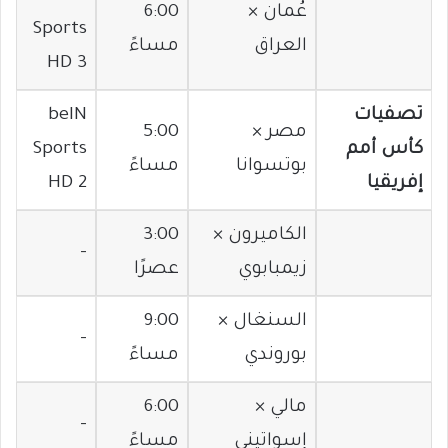
عُمان ×
6:00
Sports
العراق
مساءً
HD 3
تصفيات
beIN
مصر ×
5:00
كأس أمم
Sports
بوتسوانا
مساءً
إفريقيا
HD 2
الكاميرون ×
3:00
–
زيمبابوي
عصرًا
السنغال ×
9:00
–
بوروندي
مساءً
مالي ×
6:00
–
إسواتيني
مساءً