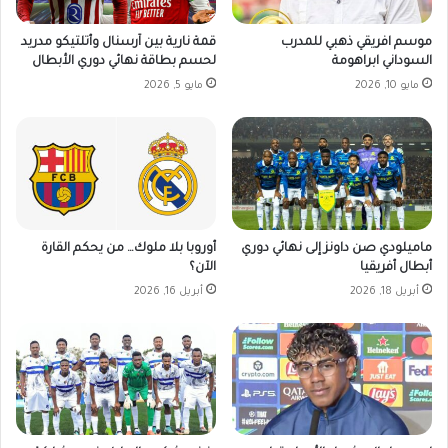
ل
1
م
9
موسم افريقي ذهبي للمدرب
قمة نارية بين آرسنال وأتلتيكو مدريد
و
ن
السوداني ابراهومة
لحسم بطاقة نهائي دوري الأبطال
ا
و
مايو 10, 2026
مايو 5, 2026
ز
ف
ي
م
ا
ب
ل
ر
ث
2
ل
0
ا
2
ث
ماميلودي صن داونز إلى نهائي دوري
أوروبا بلا ملوك… من يحكم القارة
4
أبطال أفريقيا
الآن؟
ا
م
ء
أبريل 18, 2026
أبريل 16, 2026
1
9
ن
و
ف
م
ب