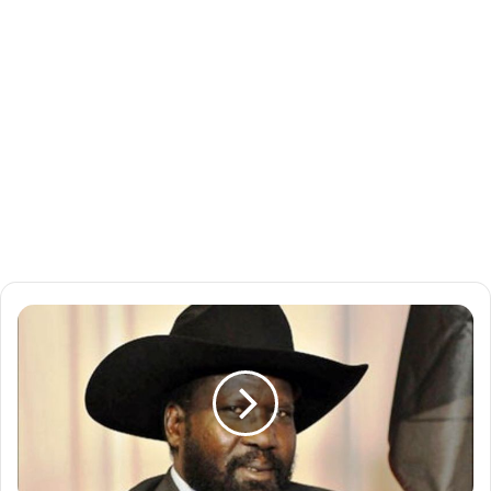
ج
ي
ش
ج
ن
و
ب
ا