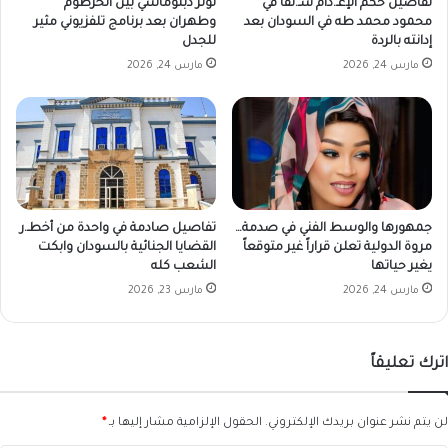
تفاصيل حكم الإعـ.دام شـ.نقاً في
توتر دبلوماسي بين الخرطوم
محمود محمد طه في السودان بعد
وطهران بعد برنامج تلفزيوني مثير
إدانته بالردة
للجدل
مارس 24, 2026
مارس 24, 2026
جمهورها والوسط الفني في صدمة…
تفاصيل صادمة في واحدة من أخطـ.ر
مروة الدولية تعلن قراراً غير متوقعاً
القضايا الجنائية بالسودان وابكت
يغير حياتها
الشعب كله
مارس 24, 2026
مارس 23, 2026
اترك تعليقاً
لن يتم نشر عنوان بريدك الإلكتروني.
الحقول الإلزامية مشار إليها بـ
*