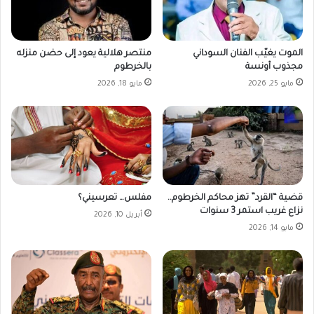
ق
و
ب
د
ا
ا
ل
ن
الموت يغيّب الفنان السوداني
منتصر هلالية يعود إلى حضن منزله
د
ي
مجذوب أونسة
بالخرطوم
ع
م
مايو 25, 2026
مايو 18, 2026
م
ق
ا
ا
ل
ب
س
ل
ر
ا
ي
ل
ع
م
ص
قضية “القرد” تهز محاكم الخرطوم..
مفلس… تعرسيني؟
ر
نزاع غريب استمر 3 سنوات
أبريل 10, 2026
ي
مايو 14, 2026
ا
ل
ي
و
م