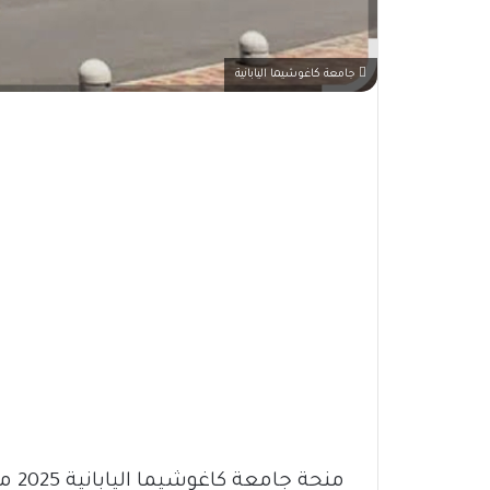
جامعة كاغوشيما اليابانية
منحة جامعة كاغوشيما اليابانية 2025 متاحة الآن للطلاب السودانيين والدوليين